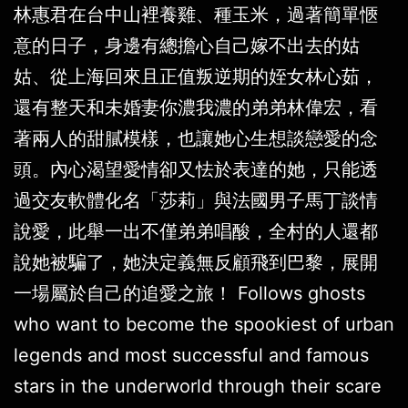
林惠君在台中山裡養雞、種玉米，過著簡單愜
意的日子，身邊有總擔心自己嫁不出去的姑
姑、從上海回來且正值叛逆期的姪女林心茹，
還有整天和未婚妻你濃我濃的弟弟林偉宏，看
著兩人的甜膩模樣，也讓她心生想談戀愛的念
頭。內心渴望愛情卻又怯於表達的她，只能透
過交友軟體化名「莎莉」與法國男子馬丁談情
說愛，此舉一出不僅弟弟唱酸，全村的人還都
說她被騙了，她決定義無反顧飛到巴黎，展開
一場屬於自己的追愛之旅！ Follows ghosts
who want to become the spookiest of urban
legends and most successful and famous
stars in the underworld through their scare