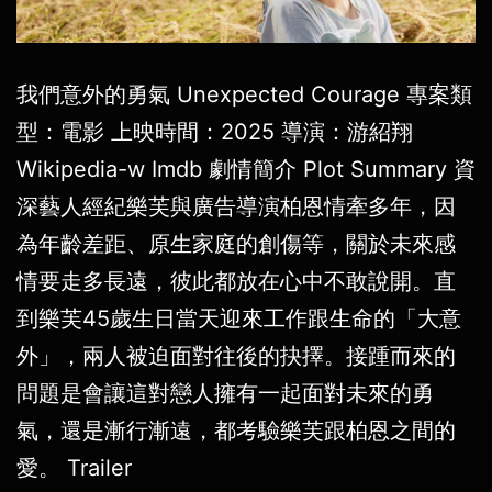
我們意外的勇氣 Unexpected Courage 專案類
型：電影 上映時間：2025 導演：游紹翔
Wikipedia-w Imdb 劇情簡介 Plot Summary 資
深藝人經紀樂芙與廣告導演柏恩情牽多年，因
為年齡差距、原生家庭的創傷等，關於未來感
情要走多長遠，彼此都放在心中不敢說開。直
到樂芙45歲生日當天迎來工作跟生命的「大意
外」，兩人被迫面對往後的抉擇。接踵而來的
問題是會讓這對戀人擁有一起面對未來的勇
氣，還是漸行漸遠，都考驗樂芙跟柏恩之間的
愛。 Trailer