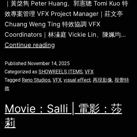
｜黃棨雋 Peter Huang、郭憲聰 Tomi Kuo 特
效專案管理 VFX Project Manager｜莊文亭
Chuang Weng Ting 特效協調 VFX
Coordinators｜林溱庭 Vickie Lin、陳姵均…
Continue reading
Published
November 14, 2025
Categorized as
SHOWREELS ITEMS
,
VFX
Tagged
Reno Studios
,
VFX
,
visual effect
,
再現影像
,
視覺特
效
Movie：Salli | 電影：莎
莉