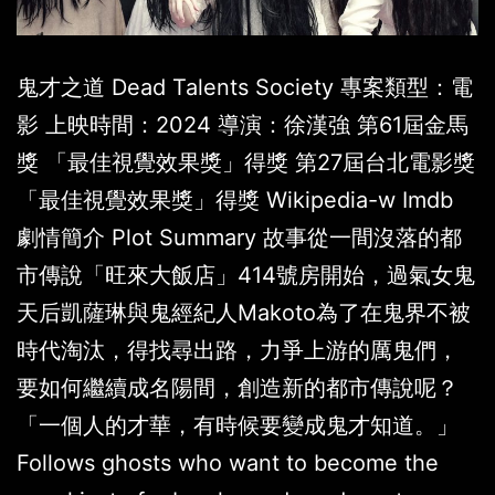
鬼才之道 Dead Talents Society 專案類型：電
影 上映時間：2024 導演：徐漢強 第61屆金馬
獎 「最佳視覺效果獎」得獎 第27屆台北電影獎
「最佳視覺效果獎」得獎 Wikipedia-w Imdb
劇情簡介 Plot Summary 故事從一間沒落的都
市傳說「旺來大飯店」414號房開始，過氣女鬼
天后凱薩琳與鬼經紀人Makoto為了在鬼界不被
時代淘汰，得找尋出路，力爭上游的厲鬼們，
要如何繼續成名陽間，創造新的都市傳說呢？
「一個人的才華，有時候要變成鬼才知道。」
Follows ghosts who want to become the