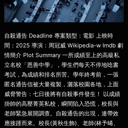
自殺通告 Deadline 專案類型：電影 上映時
間：2025 導演：周冠威 Wikipedia-w Imdb 劇
情簡介 Plot Summary 一所成績至上的高級私
立名校「恩善中學」，學生們每天不停地唸書
考試，為成績和排名所苦。學年終考前，一張
匿名通告信被大量複製，灑落校園各地，上面
威脅警告：七日後將有自殺事件發生！ 以成績
掛帥的高壓菁英私校，瞬間陷入恐慌，校長與
老師緊急展開調查。自殺通告的出現，連帶效
應接踵而來。校長(黃秋生飾)、老師(林予晞、