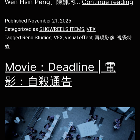
Wen Hsin Peng、陳姵均…
Continue reading
Published
November 21, 2025
Categorized as
SHOWREELS ITEMS
,
VFX
Tagged
Reno Studios
,
VFX
,
visual effect
,
再現影像
,
視覺特
效
Movie：Deadline | 電
影：自殺通告