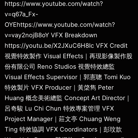
https://www.youtube.com/watch?
v=q67a_Fx-
OYEhttps://www.youtube.com/watch?
v=vay2nojB8oY VFX Breakdown
https://youtu.be/X2JXuC6H8Ic VFX Credit
視覺特效製作 Visual Effects｜再現影像製作股
份有限公司 Reno Studios 視覺特效總監
Visual Effects Supervisor｜郭憲聰 Tomi Kuo
特效製片 VFX Producer｜黃棨雋 Peter
Huang 概念美術總監 Concept Art Director｜
呂奇駿 Lu Chi Chun 特效專案管理 VFX
Project Manager｜莊文亭 Chuang Weng
Ting 特效協調 VFX Coordinators｜彭玟歆