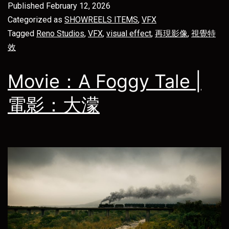
Published
February 12, 2026
Categorized as
SHOWREELS ITEMS
,
VFX
Tagged
Reno Studios
,
VFX
,
visual effect
,
再現影像
,
視覺特
效
Movie：A Foggy Tale |
電影：大濛