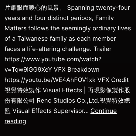
片耀眼而暖心的風景。 Spanning twenty-four
years and four distinct periods, Family
Matters follows the seemingly ordinary lives
of a Taiwanese family as each member
faces a life-altering challenge. Trailer
https://www.youtube.com/watch?
v=Tqw9iGG9XeY VFX Breakdown
https://youtu.be/WE4AhFOV1xk VFX Credit
視覺特效製作 Visual Effects | 再現影像製作股
份有限公司 Reno Studios Co.,Ltd.視覺特效總
監 Visual Effects Supervisor…
Continue
reading