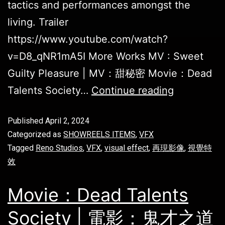
tactics and performances amongst the
living. Trailer
https://www.youtube.com/watch?
v=D8_qNR1mA5I More Works MV : Sweet
Guilty Pleasure | MV：甜秘密 Movie：Dead
Talents Society…
Continue reading
Published
April 2, 2024
Categorized as
SHOWREELS ITEMS
,
VFX
Tagged
Reno Studios
,
VFX
,
visual effect
,
再現影像
,
視覺特
效
Movie：Dead Talents
Society | 電影：鬼才之道