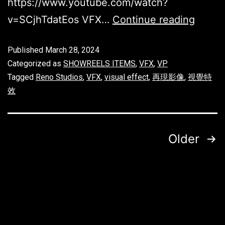
https://www.youtube.com/watch?
v=SCjhTdatEos VFX…
Continue reading
Published
March 28, 2024
Categorized as
SHOWREELS ITEMS
,
VFX
,
VP
Tagged
Reno Studios
,
VFX
,
visual effect
,
再現影像
,
視覺特
效
Older