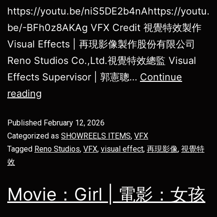
https://youtu.be/niS5DE2b4nAhttps://youtu.
be/-BFh0z8AKAg VFX Credit 視覺特效製作
Visual Effects | 再現影像製作股份有限公司
Reno Studios Co.,Ltd.視覺特效總監 Visual
Effects Supervisor | 郭憲聰…
Continue
reading
Published
February 12, 2026
Categorized as
SHOWREELS ITEMS
,
VFX
Tagged
Reno Studios
,
VFX
,
visual effect
,
再現影像
,
視覺特
效
Movie：Girl | 電影：女孩