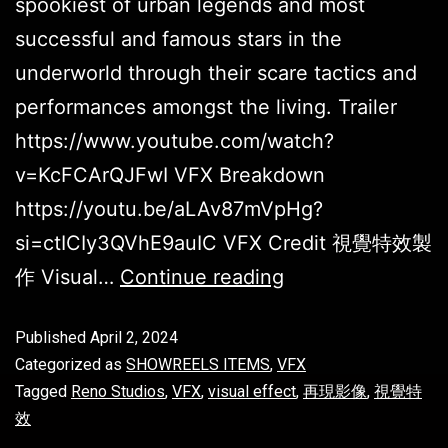
spookiest of urban legends and most
successful and famous stars in the
underworld through their scare tactics and
performances amongst the living. Trailer
https://www.youtube.com/watch?
v=KcFCArQJFwI VFX Breakdown
https://youtu.be/aLAv87mVpHg?
si=ctICIy3QVhE9auIC VFX Credit 視覺特效製
作 Visual…
Continue reading
Published
April 2, 2024
Categorized as
SHOWREELS ITEMS
,
VFX
Tagged
Reno Studios
,
VFX
,
visual effect
,
再現影像
,
視覺特
效