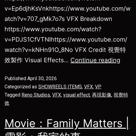
v=Ep6djhKsVnkhttps://www.youtube.com/w
atch?v=707_gMk7o7s VFX Breakdown
https://www.youtube.com/watch?
v=PDJS1CfVTNIhttps://www.youtube.com/
watch?v=kNHn91O_8No VFX Credit 視覺特
效製作 Visual Effects…
Continue reading
Published
April 30, 2026
Categorized as
SHOWREELS ITEMS
,
VFX
,
VP
Tagged
Reno Studios
,
VFX
,
visual effect
,
再現影像
,
視覺特
效
Movie：Family Matters |