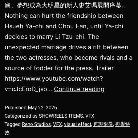
廬、夢想成為大明星的新人史艾瑪展開序幕…
Nothing can hurt the friendship between
Hsueh Ya-chi and Chou Fan, until Ya-chi
decides to marry Li Tzu-chi. The
unexpected marriage drives a rift between
the two actresses, who become rivals and a
source of fodder for the press. Trailer
https://www.youtube.com/watch?
v=cJcEroD_jso…
Continue reading
Published
May 22, 2026
Categorized as
SHOWREELS ITEMS
,
VFX
Tagged
Reno Studios
,
VFX
,
visual effect
,
再現影像
,
視覺特
效