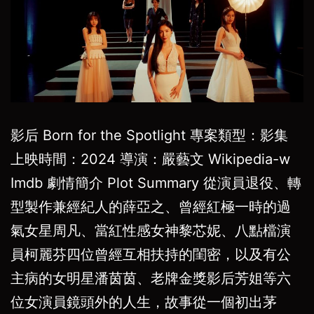
影后 Born for the Spotlight 專案類型：影集
上映時間：2024 導演：嚴藝文 Wikipedia-w
Imdb 劇情簡介 Plot Summary 從演員退役、轉
型製作兼經紀人的薛亞之、曾經紅極一時的過
氣女星周凡、當紅性感女神黎芯妮、八點檔演
員柯麗芬四位曾經互相扶持的閨密，以及有公
主病的女明星潘茵茵、老牌金獎影后芳姐等六
位女演員鏡頭外的人生，故事從一個初出茅