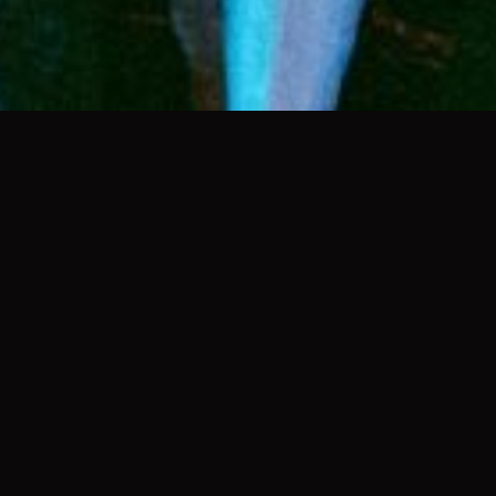
劇情簡介 Plot Summary
故事從一間沒落的都市傳說「旺來大飯店」414號房開始，
過氣女鬼天后凱薩琳與鬼經紀人Makoto為了在鬼界不被時
代淘汰，得找尋出路，力爭上游的厲鬼們，要如何繼續成名
陽間，創造新的都市傳說呢？「一個人的才華，有時候要變
成鬼才知道。」
Follows ghosts who want to become the spookiest of
urban legends and most successful and famous
stars in the underworld through their scare tactics
and performances amongst the living.