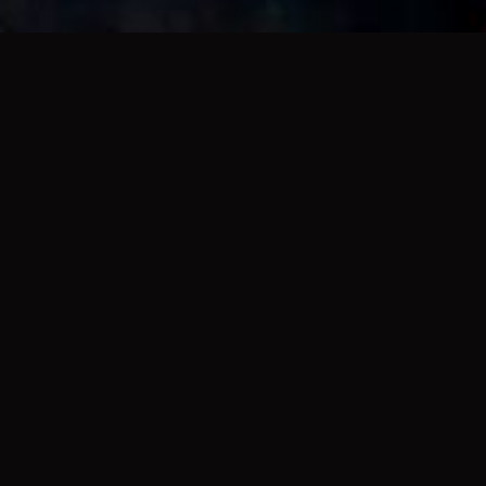
劇情簡介 Plot Summary
家庭的組成從不是理所當然的。這份強大而溫暖的愛，深藏
在每一個家庭中。載浮載沉之際，他們共同交織出一片耀眼
而暖心的風景。
Spanning twenty-four years and four distinct
periods, Family Matters follows the seemingly
ordinary lives of a Taiwanese family as each member
faces a life-altering challenge.
Trailer