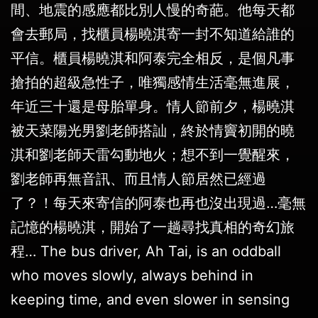
間、地震的感應都比別人慢的奇葩。他每天都
會去郵局，找櫃員楊曉淇寄一封不知道給誰的
平信。櫃員楊曉淇和阿泰完全相反，是個凡事
搶拍的超級急性子，唯獨感情生活毫無進展，
年近三十還是母胎單身。情人節前夕，楊曉淇
被天菜陽光男劉老師搭訕，終於情竇初開的曉
淇和劉老師天雷勾動地火；想不到一覺醒來，
劉老師再無音訊、而且情人節居然已經過
了？！每天來寄信的阿泰也再也沒出現過…毫無
記憶的楊曉淇，開始了一趟尋找真相的奇幻旅
程… The bus driver, Ah Tai, is an oddball
who moves slowly, always behind in
keeping time, and even slower in sensing