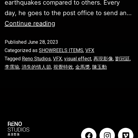
earthquakes compared to others. Every
day, he goes to the post office to send an…
Continue reading
Published
June 28, 2023
Categorized as
SHOWREELS ITEMS
,
VFX
Tagged
Reno Studios
,
VFX
,
visual effect
,
再現影像
,
劉冠廷
,
李霈瑜
,
消失的情人節
,
視覺特效
,
金馬獎
,
陳玉勳