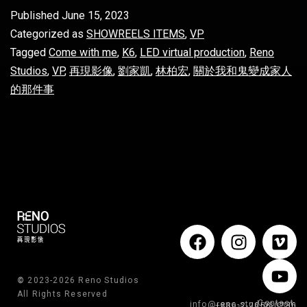
Published
June 15, 2023
Categorized as
SHOWREELS ITEMS
,
VP
Tagged
Come with me
,
K6
,
LED virtual production
,
Reno
Studios
,
VP
,
再現影像
,
劉家凱
,
林柏宏
,
關於我和鬼變成家人
的那件事
©
2023-2026 Reno Studios
All Rights Reserved
Contact.
info@reno-studios.com
+886-2-2656-0736