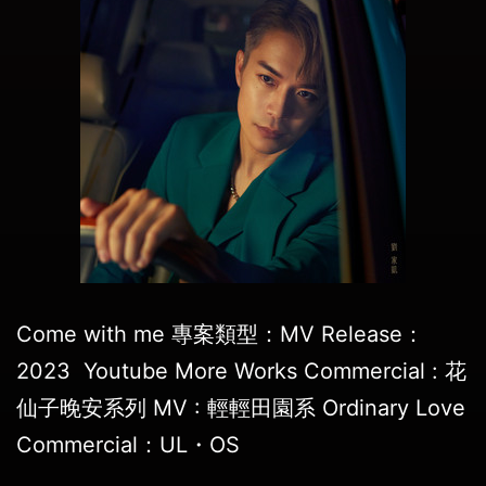
Come with me 專案類型：MV Release：
2023 Youtube More Works Commercial : 花
仙子晚安系列 MV : 輕輕田園系 Ordinary Love
Commercial：UL・OS