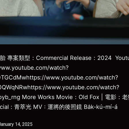
專案類型：Commercial Release：2024 Yout
/www.youtube.com/watch?
TGCdMwhttps://www.youtube.com/watch?
QWqNRwhttps://www.youtube.com/watch?
oyb_rng More Works Movie：Old Fox | 電影：
cial : 青萃光 MV : 運將的後照鏡 Ba̍k-kú-mí-á
January 14, 2025