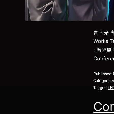
青萃光 專
Works T
: 海陸風 S
Confer
Published
Categorize
Tagged
LED
Co