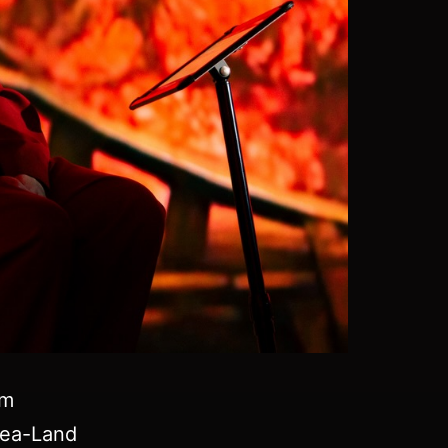
lm
ea-Land