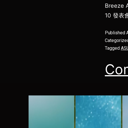
Breeze 
10 發表
Published
Categorize
Tagged
AS
Co