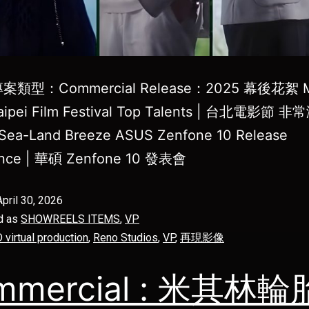
案類型：Commercial Release：2025 幕後花絮 M
aipei Film Festival Top Talents | 台北電影節 
ea-Land Breeze ASUS Zenfone 10 Release
ence | 華碩 Zenfone 10 發表會
April 30, 2026
d as
SHOWREELS ITEMS
,
VP
 virtual production
,
Reno Studios
,
VP
,
再現影像
mmercial : 米其林輪