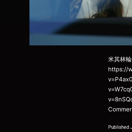
米其林輪胎 
https:/
v=P4ax0
v=W7cq0
v=8nSQ
Commer
Published