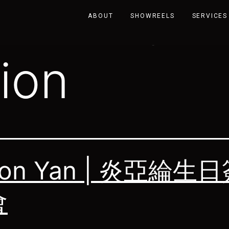
D virtual
ABOUT
SHOWREELS
SERVICES
ion
ron Yan | 炎亞綸生
會