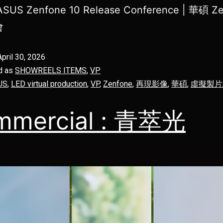
ASUS Zenfone 10 Release Conference | 華碩 Z
會
April 30, 2026
d as
SHOWREELS ITEMS
,
VP
US
,
LED virtual production
,
VP
,
Zenfone
,
再現影像
,
華碩
,
虛擬製片
mmercial : 青萃光