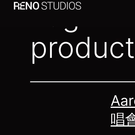
Tag:
LE
product
Aa
唱