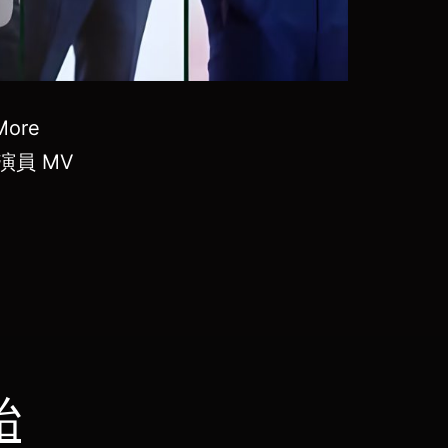
ore
非常演員 MV
胎