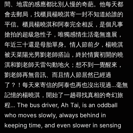
間、地震的感應都比別人慢的奇葩。他每天都
會去郵局，找櫃員楊曉淇寄一封不知道給誰的
平信。櫃員楊曉淇和阿泰完全相反，是個凡事
搶拍的超級急性子，唯獨感情生活毫無進展，
年近三十還是母胎單身。情人節前夕，楊曉淇
被天菜陽光男劉老師搭訕，終於情竇初開的曉
淇和劉老師天雷勾動地火；想不到一覺醒來，
劉老師再無音訊、而且情人節居然已經過
了？！每天來寄信的阿泰也再也沒出現過…毫無
記憶的楊曉淇，開始了一趟尋找真相的奇幻旅
程… The bus driver, Ah Tai, is an oddball
who moves slowly, always behind in
keeping time, and even slower in sensing