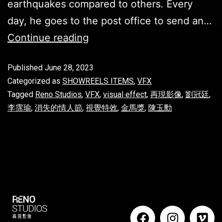
earthquakes compared to others. Every
day, he goes to the post office to send an…
Continue reading
Published
June 28, 2023
Categorized as
SHOWREELS ITEMS
,
VFX
Tagged
Reno Studios
,
VFX
,
visual effect
,
再現影像
,
劉冠廷
,
李霈瑜
,
消失的情人節
,
視覺特效
,
金馬獎
,
陳玉勳