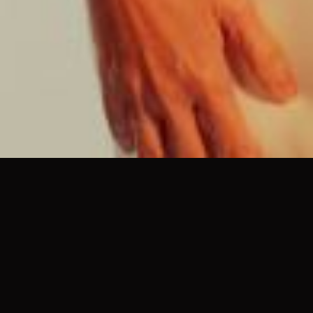
劇情簡介 Plot Summary
從演員退役、轉型製作兼經紀人的薛亞之、曾經紅極一時的
過氣女星周凡、當紅性感女神黎芯妮、八點檔演員柯麗芬四
位曾經互相扶持的閨密，以及有公主病的女明星潘茵茵、老
牌金獎影后芳姐等六位女演員鏡頭外的人生，故事從一個初
出茅廬、夢想成為大明星的新人史艾瑪展開序幕…