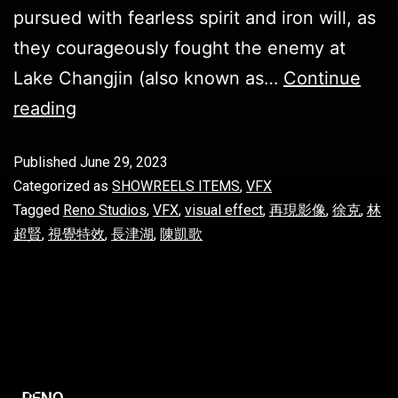
pursued with fearless spirit and iron will, as
they courageously fought the enemy at
Lake Changjin (also known as…
Continue
reading
Published
June 29, 2023
Categorized as
SHOWREELS ITEMS
,
VFX
Tagged
Reno Studios
,
VFX
,
visual effect
,
再現影像
,
徐克
,
林
超賢
,
視覺特效
,
長津湖
,
陳凱歌