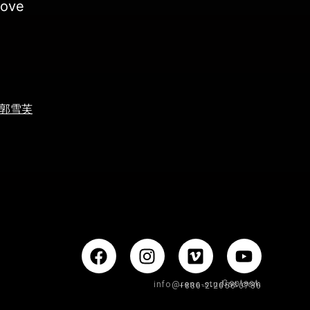
ove
郭雪芙
Contact.
info@reno-studios.com
+886-2-2656-0736