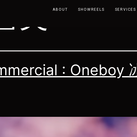
雪芙
ABOUT
SHOWREELS
SERVICES
mmercial : Oneboy