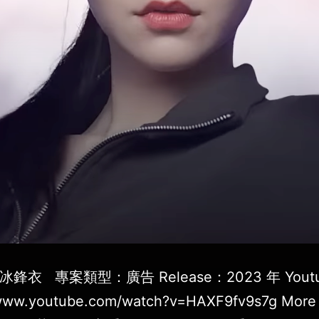
y 冰鋒衣 專案類型：廣告 Release：2023 年 Yout
/www.youtube.com/watch?v=HAXF9fv9s7g More