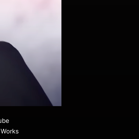
ube
 Works