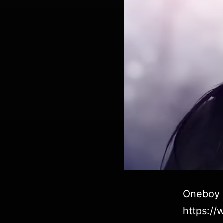
Onebo
https:/