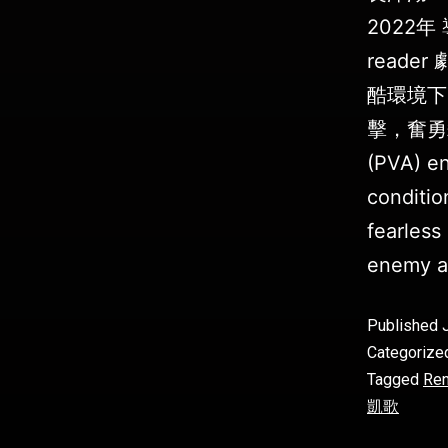
2022年
reade
酷環境下
擊，奮勇殺敵
(PVA) en
conditio
fearless
enemy a
Published
Categorize
Tagged
Ren
凱歌