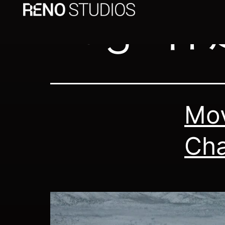
Tag:
林
Mov
Ch