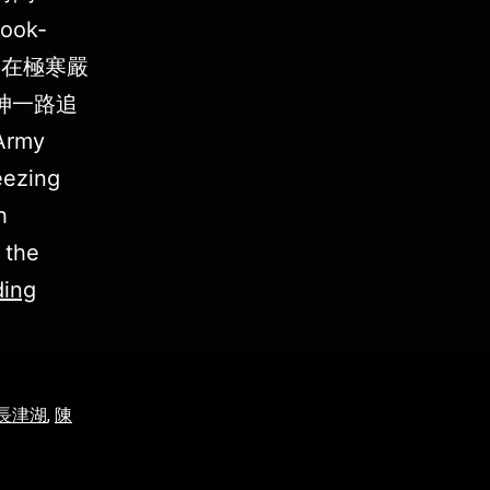
ook-
戰，在極寒嚴
神一路追
Army
eezing
h
 the
ding
長津湖
,
陳