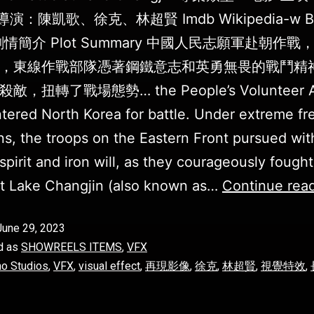
 導演：陳凱歌、徐克、林超賢 Imdb Wikipedia-w B
r 劇情簡介 Plot Summary 中國人民志願軍赴朝作
，東線作戰部隊憑著鋼鐵意志和英勇無畏的戰鬥精
，扭轉了戰場態勢… the People’s Volunteer 
tered North Korea for battle. Under extreme fr
ns, the troops on the Eastern Front pursued wit
 spirit and iron will, as they courageously fought
t Lake Changjin (also known as…
Continue rea
June 29, 2023
d as
SHOWREELS ITEMS
,
VFX
o Studios
,
VFX
,
visual effect
,
再現影像
,
徐克
,
林超賢
,
視覺特效
,