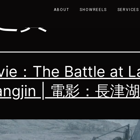
超賢
ABOUT
SHOWREELS
SERVICES
ie：The Battle at L
angjin | 電影：長津湖