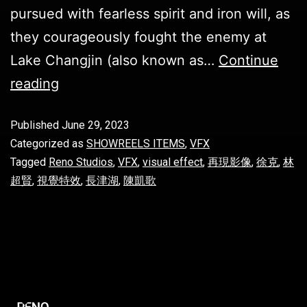
pursued with fearless spirit and iron will, as
they courageously fought the enemy at
Lake Changjin (also known as…
Continue
reading
Published
June 29, 2023
Categorized as
SHOWREELS ITEMS
,
VFX
Tagged
Reno Studios
,
VFX
,
visual effect
,
再現影像
,
徐克
,
林
超賢
,
視覺特效
,
長津湖
,
陳凱歌