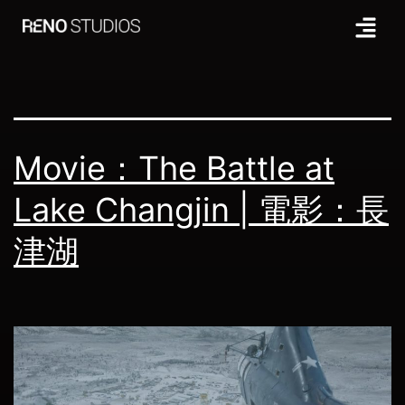
Tag:
徐克
Movie：The Battle at
Lake Changjin | 電影：長
津湖