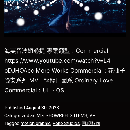
海芙音波媚必提 專案類型：Commercial
https://www.youtube.com/watch?v=L4-
oDJHOAcc More Works Commercial : 花仙子
晚安系列 MV : 輕輕田園系 Ordinary Love
Commercial：UL・OS
Published
August 30, 2023
Categorized as
MG
,
SHOWREELS ITEMS
,
VP
Tagged
motion graphic
,
Reno Studios
,
再現影像