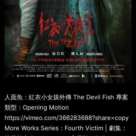
人面魚：紅衣小女孩外傳 The Devil Fish 專案
類型：Opening Motion
https://vimeo.com/366283688?share=copy
More Works Series：Fourth Victim | 劇集：