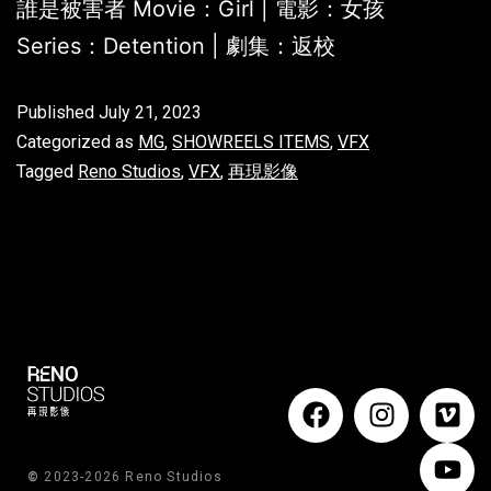
誰是被害者 Movie：Girl | 電影：女孩
Series：Detention | 劇集：返校
Published
July 21, 2023
Categorized as
MG
,
SHOWREELS ITEMS
,
VFX
Tagged
Reno Studios
,
VFX
,
再現影像
©
2023-2026 Reno Studios