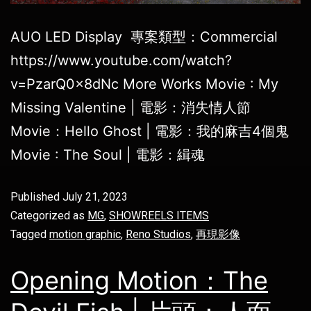
AUO LED Display 專案類型：Commercial
https://www.youtube.com/watch?
v=PzarQ0x8dNc More Works Movie : My
Missing Valentine | 電影：消失情人節
Movie：Hello Ghost | 電影：我的麻吉4個鬼
Movie : The Soul | 電影：緝魂
Published
July 21, 2023
Categorized as
MG
,
SHOWREELS ITEMS
Tagged
motion graphic
,
Reno Studios
,
再現影像
Opening Motion：The