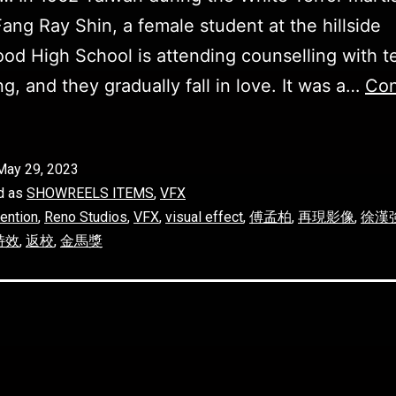
Fang Ray Shin, a female student at the hillside
d High School is attending counselling with t
g, and they gradually fall in love. It was a…
Con
May 29, 2023
d as
SHOWREELS ITEMS
,
VFX
ention
,
Reno Studios
,
VFX
,
visual effect
,
傅孟柏
,
再現影像
,
徐漢
特效
,
返校
,
金馬獎