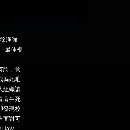
：徐漢強
 「最佳視
方芮欣，意
成為她唯
人組織讀
冒著生死
卻發現校
迫面對可
l law