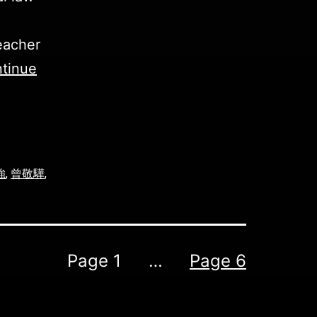
eacher
tinue
強
,
曾敬驊
,
Page 1
…
Page 6