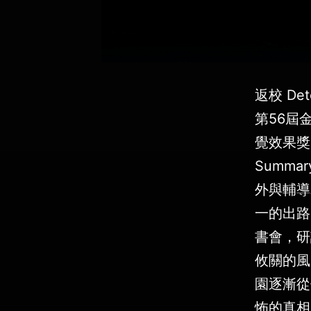
返校 De
第56屆
覺效果獎」得
Summ
外與輔導
一的出路
書會，研
攸關的風
園逐漸從
怖的真相… I