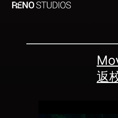
Author
Mo
返