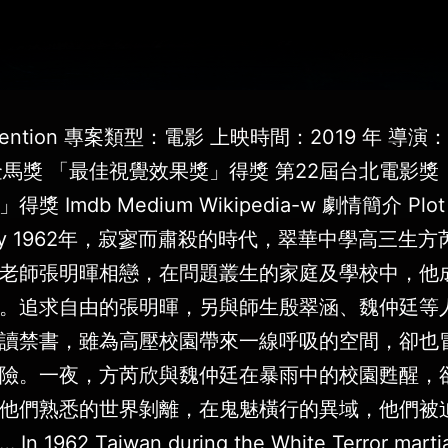
tention 專案類型：電影 上映時間：2019 年 導演
金馬獎 「最佳視覺效果獎」得獎 第22屆台北電影獎
獎 Imdb Medium Wikipedia-w 劇情簡介 Plot
ary 1962年，寂寥而肅殺的時代，翠華中學高三生
老師張明暉相戀，在問題叢生的家庭及學校中，他
。追求自由的張明暉，另與師生殷翠涵、魏仲廷等
讀禁書，雖為高壓校園帶來一線呼吸的空間，卻也
險。一夜，方芮欣與魏仲廷在暴雨中的校園甦醒，
他們熟悉的世界剝離，在鬼魅橫行的異域，他們被
n 1962 Taiwan during the White Terror martia