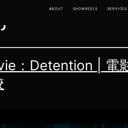
:
jesstsai
ABOUT
SHOWREELS
SERVICES
vie：Detention | 
校