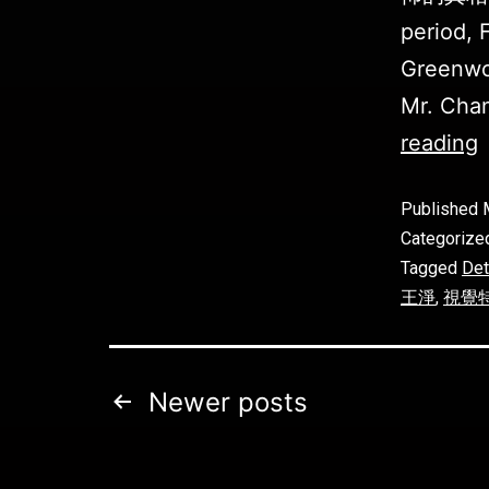
period, 
Greenwoo
Mr. Chan
reading
Published
Categorize
Tagged
Det
王淨
,
視覺
Newer
posts